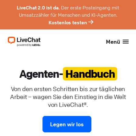
LiveChat 2.0 ist da.
Der erste Posteingang mit
Umsatzzähler für Menschen und KI-Agenten.
Kostenlos testen
Menü
Agenten-
Handbuch
Von den ersten Schritten bis zur täglichen
Arbeit – wagen Sie den Einstieg in die Welt
von LiveChat®.
Legen wir los