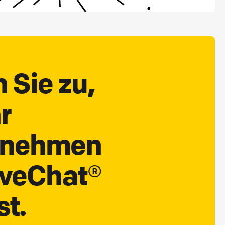
 Sie zu,
r
rnehmen
iveChat®
t.