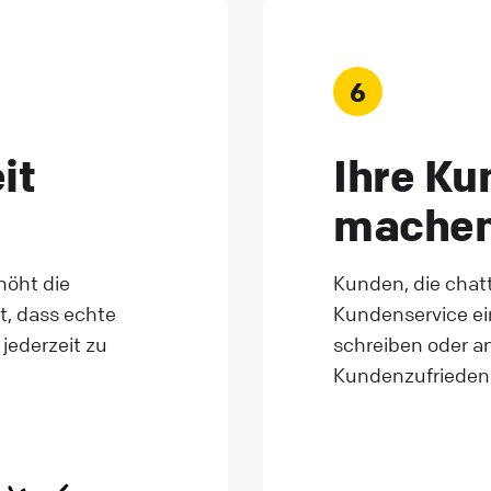
6
it
Ihre Ku
mache
höht die
Kunden, die chatt
t, dass echte
Kundenservice ein
jederzeit zu
schreiben oder an
Kundenzufriedenh