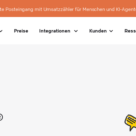
te Posteingang mit Umsatzzähler für Menschen und KI-Agent
Preise
Integrationen
Kunden
Ress
®