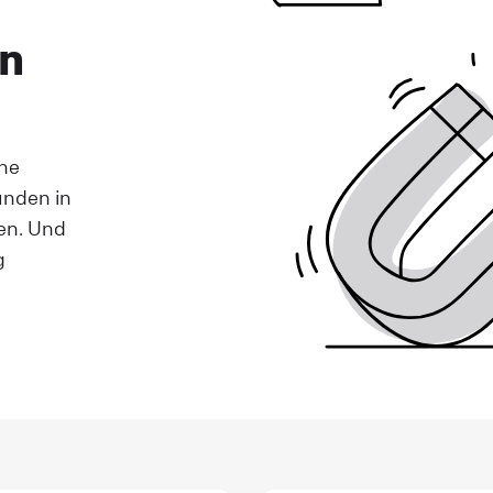
n
che
unden in
en. Und
g