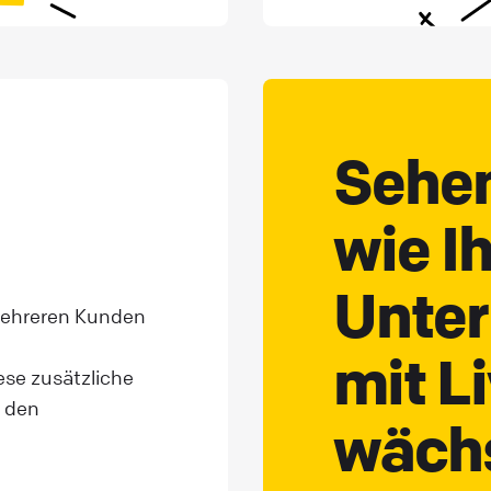
Sehen
wie Ih
Unte
 mehreren Kunden
mit L
ese zusätzliche
r den
wächs