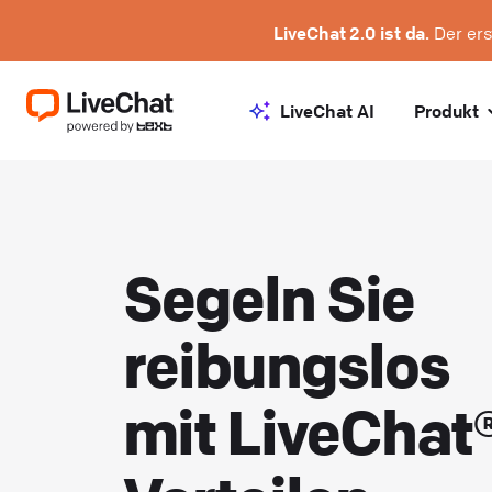
LiveChat 2.0 ist da.
Der ers
LiveChat AI
Produkt
Segeln Sie
reibungslos
mit LiveChat