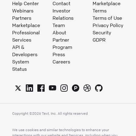
Help Center
Contact
Marketplace
Webinars
Investor
Terms
Partners
Relations
Terms of Use
Marketplace
Team
Privacy Policy
Professional
About
Security
Services
Partner
GDPR
API &
Program
Developers
Press
System
Careers
Status
Copyright ©
2026
Text, Inc. All rights reserved
We use cookies and similar technologies to enhance your
interactions with our website and Services, including when you