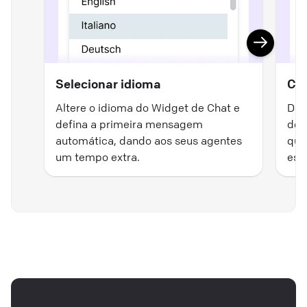
Selecionar idioma
Con
Altere o idioma do Widget de Chat e
Dec
defina a primeira mensagem
dei
automática, dando aos seus agentes
qua
um tempo extra.
est