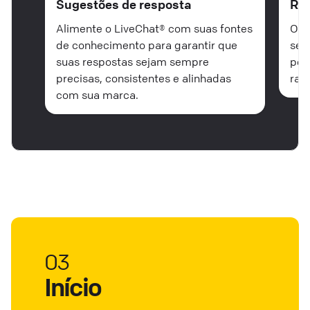
Sugestões de resposta
Re
Alimente o LiveChat® com suas fontes
Obt
de conhecimento para garantir que
sem
suas respostas sejam sempre
pon
precisas, consistentes e alinhadas
rap
com sua marca.
03
Início