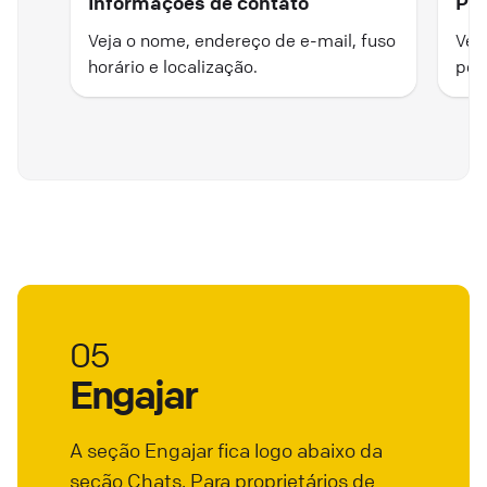
Informações de contato
Pes
Veja o nome, endereço de e-mail, fuso
Vej
horário e localização.
pes
05
Engajar
A seção Engajar fica logo abaixo da
seção Chats. Para proprietários de