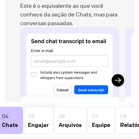
Este é o equivalente ao que você
conhece da seção de Chats, mas para
conversas passadas.
Transcrição
Ban
04
05
06
07
08
Envie uma transcrição da conversa
Mes
Chats
Engajar
Arquivos
Equipe
Relató
para seu e-mail ou baixe-a.
ain