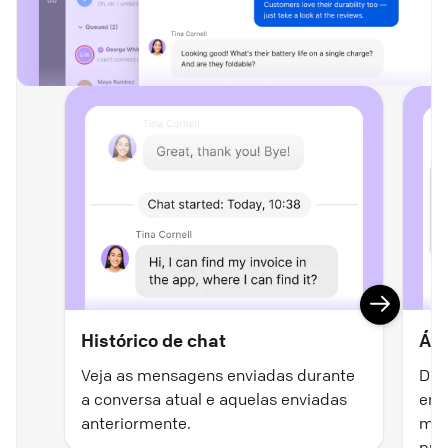
Histórico de chat
Áre
Veja as mensagens enviadas durante
Dig
a conversa atual e aquelas enviadas
emo
anteriormente.
mat
pro